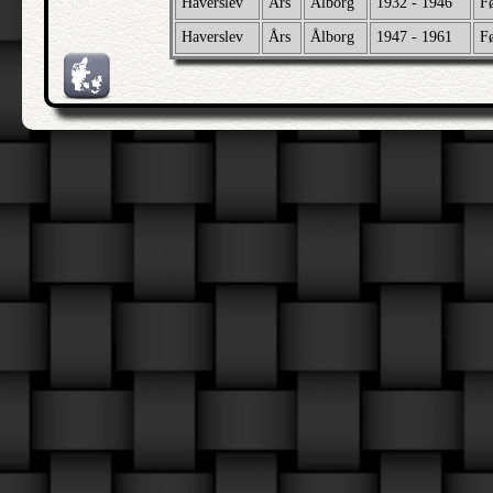
Haverslev
Års
Ålborg
1932 - 1946
F
Haverslev
Års
Ålborg
1947 - 1961
F