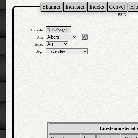
Skannet
Indtastet
Indeks
Genvej
Hj
BSID:
Kirkebøger ‣
Arkivalie:
Amt:
Herred:
Sogn:
Enesteministerial