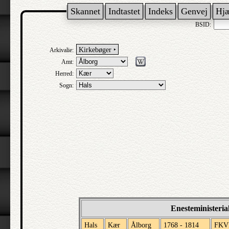
Skannet
Indtastet
Indeks
Genvej
Hj
BSID:
Kirkebøger ‣
Arkivalie:
Amt:
Herred:
Sogn:
Enesteministeria
Hals
Kær
Ålborg
1768 - 1814
FKV