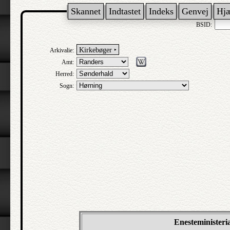
Skannet
Indtastet
Indeks
Genvej
Hj
BSID:
Kirkebøger ‣
Arkivalie:
Amt:
Herred:
Sogn:
Enesteministeri