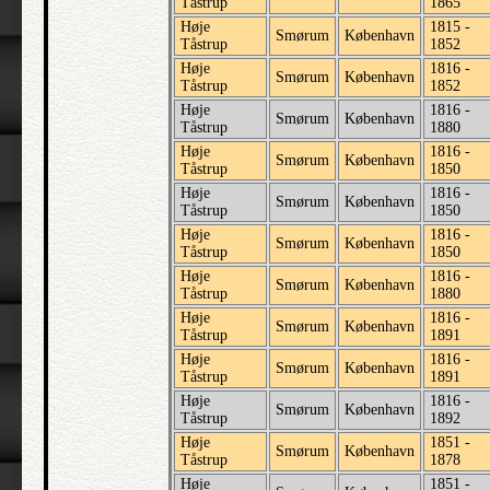
Tåstrup
1865
Høje
1815 -
Smørum
København
Tåstrup
1852
Høje
1816 -
Smørum
København
Tåstrup
1852
Høje
1816 -
Smørum
København
Tåstrup
1880
Høje
1816 -
Smørum
København
Tåstrup
1850
Høje
1816 -
Smørum
København
Tåstrup
1850
Høje
1816 -
Smørum
København
Tåstrup
1850
Høje
1816 -
Smørum
København
Tåstrup
1880
Høje
1816 -
Smørum
København
Tåstrup
1891
Høje
1816 -
Smørum
København
Tåstrup
1891
Høje
1816 -
Smørum
København
Tåstrup
1892
Høje
1851 -
Smørum
København
Tåstrup
1878
Høje
1851 -