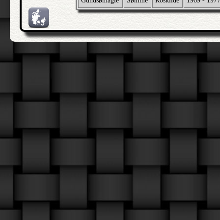
Gundsømagle
Sømme
Roskilde
1969 - 197