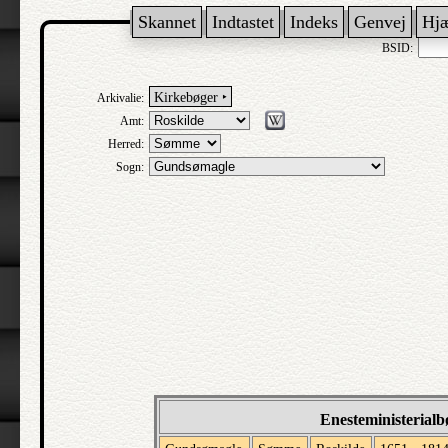
Skannet
Indtastet
Indeks
Genvej
Hj
BSID:
Kirkebøger ‣
Arkivalie:
Amt:
Herred:
Sogn:
Enesteministerial