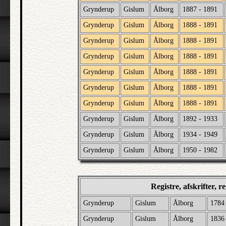
Grynderup
Gislum
Ålborg
1887 - 1891
Grynderup
Gislum
Ålborg
1888 - 1891
Grynderup
Gislum
Ålborg
1888 - 1891
Grynderup
Gislum
Ålborg
1888 - 1891
Grynderup
Gislum
Ålborg
1888 - 1891
Grynderup
Gislum
Ålborg
1888 - 1891
Grynderup
Gislum
Ålborg
1888 - 1891
Grynderup
Gislum
Ålborg
1892 - 1933
Grynderup
Gislum
Ålborg
1934 - 1949
Grynderup
Gislum
Ålborg
1950 - 1982
Registre, afskrifter, 
Grynderup
Gislum
Ålborg
1784
Grynderup
Gislum
Ålborg
1836