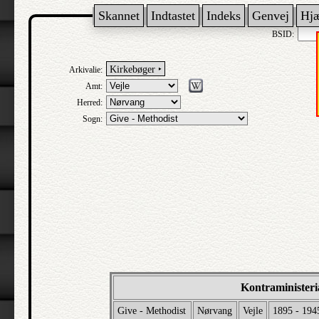
Skannet
Indtastet
Indeks
Genvej
Hj
BSID:
Kirkebøger ‣
Arkivalie:
Amt:
Herred:
Sogn:
Kontraministeri
Give - Methodist
Nørvang
Vejle
1895 - 194