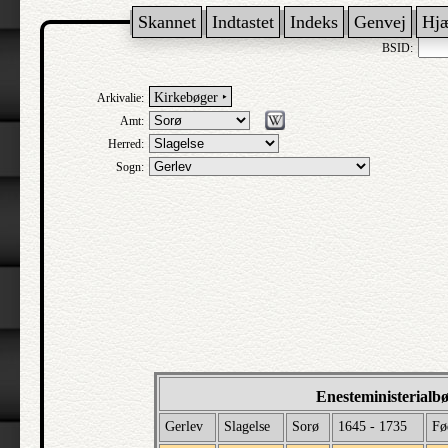
Skannet
Indtastet
Indeks
Genvej
Hj
BSID:
Kirkebøger ‣
Arkivalie:
Amt:
Herred:
Sogn:
Enesteministerialb
Gerlev
Slagelse
Sorø
1645 - 1735
Fø