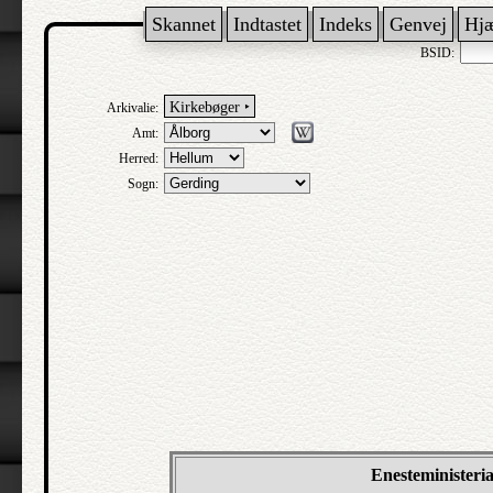
Skannet
Indtastet
Indeks
Genvej
Hj
BSID:
Kirkebøger ‣
Arkivalie:
Amt:
Herred:
Sogn:
Enesteministeri