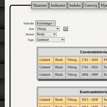
Skannet
Indtastet
Indeks
Genvej
Hj
Kirkebøger ‣
Arkivalie:
Amt:
Herred:
Sogn:
Enesteministeri
Gedsted
Rinds
Viborg
1741 - 1816
F
Gedsted
Rinds
Viborg
1741 - 1816
Fø
Gedsted
Rinds
Viborg
1894 - 1909
K
Kontraministeri
Gedsted
Rinds
Viborg
1813 - 1838
Fø