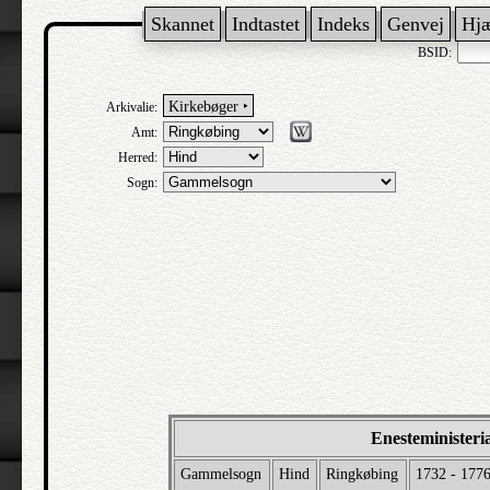
Skannet
Indtastet
Indeks
Genvej
Hj
BSID:
Kirkebøger ‣
Arkivalie:
Amt:
Herred:
Sogn:
Enesteministeri
Gammelsogn
Hind
Ringkøbing
1732 - 177