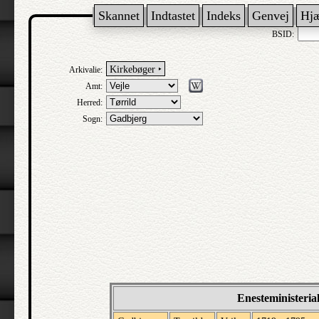
Skannet
Indtastet
Indeks
Genvej
Hj
BSID:
Kirkebøger ‣
Arkivalie:
Amt:
Herred:
Sogn:
Enesteministeria