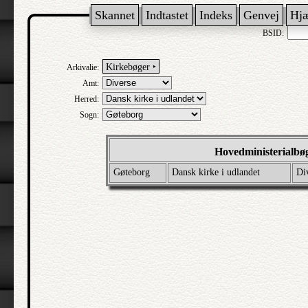
Skannet
Indtastet
Indeks
Genvej
Hj
BSID:
Kirkebøger ‣
Arkivalie:
Amt:
Herred:
Sogn:
Hovedministerialbø
Gøteborg
Dansk kirke i udlandet
Di