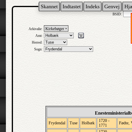
Skannet
Indtastet
Indeks
Genvej
Hj
BSID:
Kirkebøger ‣
Arkivalie:
Amt:
Herred:
Sogn:
Enesteministerial
1720 -
Frydendal
Tuse
Holbæk
Fødte, 
1771
1720 -