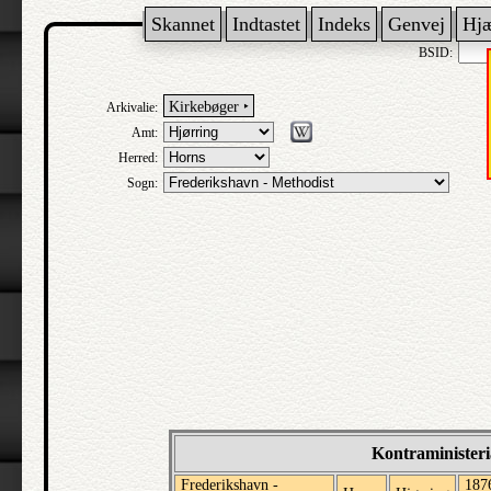
Skannet
Indtastet
Indeks
Genvej
Hj
BSID:
Kirkebøger ‣
Arkivalie:
Amt:
Herred:
Sogn:
Kontraministeri
Frederikshavn -
187