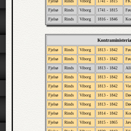
Fjelsø
Rinds
Viborg
1741 - 1815
FK
Fjelsø
Rinds
Viborg
1741 - 1815
Fød
Fjelsø
Rinds
Viborg
1816 - 1846
Ko
Kontraministeri
Fjelsø
Rinds
Viborg
1813 - 1842
Fød
Fjelsø
Rinds
Viborg
1813 - 1842
Fød
Fjelsø
Rinds
Viborg
1813 - 1842
All
Fjelsø
Rinds
Viborg
1813 - 1842
Ko
Fjelsø
Rinds
Viborg
1813 - 1842
Vi
Fjelsø
Rinds
Viborg
1813 - 1842
Dø
Fjelsø
Rinds
Viborg
1813 - 1842
Dø
Fjelsø
Rinds
Viborg
1814 - 1842
Kon
Fjelsø
Rinds
Viborg
1815 - 1865
Jæv