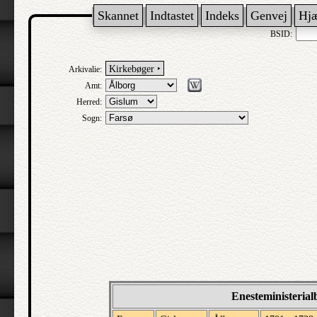
Skannet
Indtastet
Indeks
Genvej
Hj
BSID:
Kirkebøger ‣
Arkivalie:
Amt:
Herred:
Sogn:
Enesteministerial