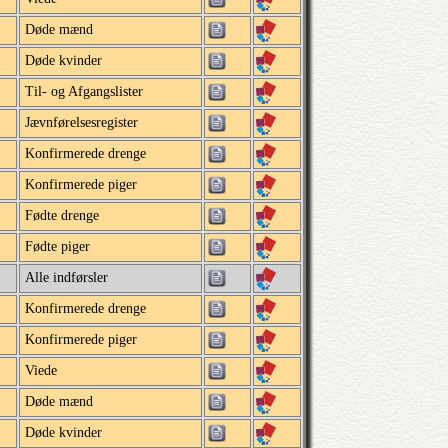
Døde mænd
Døde kvinder
Til- og Afgangslister
Jævnførelsesregister
Konfirmerede drenge
Konfirmerede piger
Fødte drenge
Fødte piger
Alle indførsler
Konfirmerede drenge
Konfirmerede piger
Viede
Døde mænd
Døde kvinder