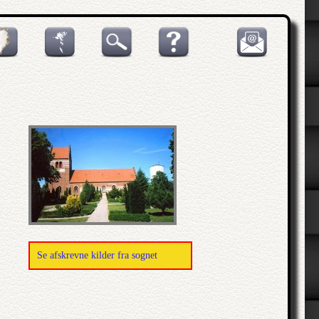
Se afskrevne kilder fra sognet