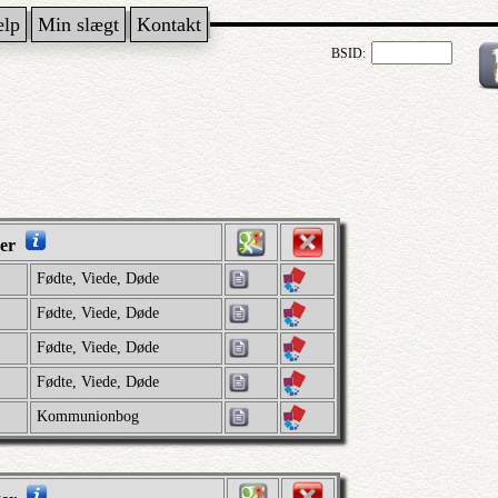
ælp
Min slægt
Kontakt
BSID:
ger
Fødte, Viede, Døde
Fødte, Viede, Døde
Fødte, Viede, Døde
Fødte, Viede, Døde
Kommunionbog