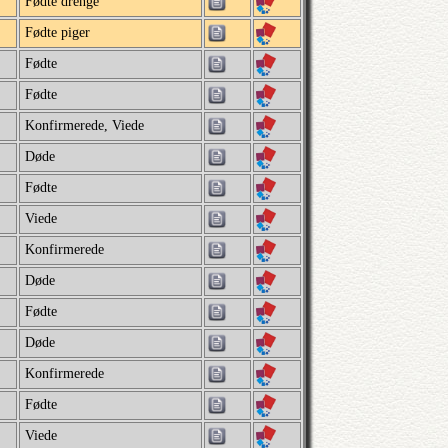
Fødte drenge
Fødte piger
Fødte
Fødte
Konfirmerede, Viede
Døde
Fødte
Viede
Konfirmerede
Døde
Fødte
Døde
Konfirmerede
Fødte
Viede