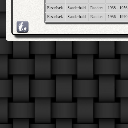
Essenbæk
Sønderhald
Randers
1938 - 1956
Essenbæk
Sønderhald
Randers
1956 - 1970