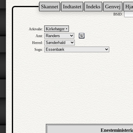
Skannet
Indtastet
Indeks
Genvej
Hj
BSID:
Kirkebøger ‣
Arkivalie:
Amt:
Herred:
Sogn:
Enesteministeri