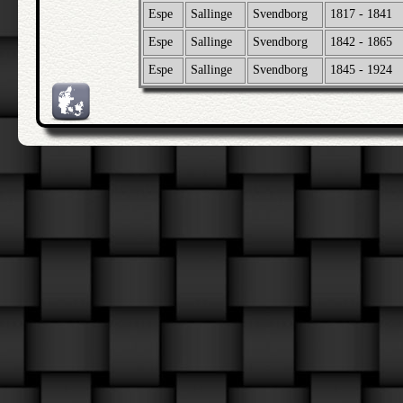
Espe
Sallinge
Svendborg
1817 - 1841
Espe
Sallinge
Svendborg
1842 - 1865
Espe
Sallinge
Svendborg
1845 - 1924