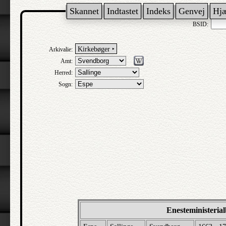
Skannet
Indtastet
Indeks
Genvej
Hj
BSID:
Kirkebøger ‣
Arkivalie:
Amt:
Herred:
Sogn:
Enesteministeria