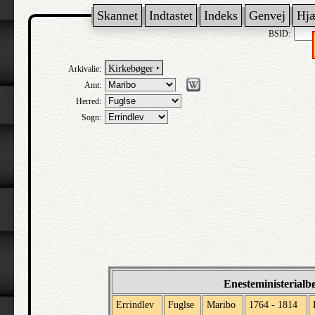
Skannet
Indtastet
Indeks
Genvej
Hj
BSID:
Kirkebøger ‣
Arkivalie:
Amt:
Herred:
Sogn:
Enesteministerialb
Errindlev
Fuglse
Maribo
1764 - 1814