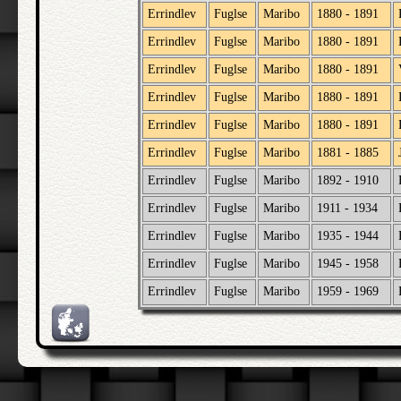
Errindlev
Fuglse
Maribo
1880 - 1891
Errindlev
Fuglse
Maribo
1880 - 1891
Errindlev
Fuglse
Maribo
1880 - 1891
Errindlev
Fuglse
Maribo
1880 - 1891
Errindlev
Fuglse
Maribo
1880 - 1891
Errindlev
Fuglse
Maribo
1881 - 1885
Errindlev
Fuglse
Maribo
1892 - 1910
Errindlev
Fuglse
Maribo
1911 - 1934
Errindlev
Fuglse
Maribo
1935 - 1944
Errindlev
Fuglse
Maribo
1945 - 1958
Errindlev
Fuglse
Maribo
1959 - 1969