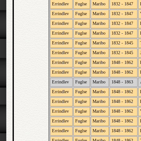
Errindlev
Fuglse
Maribo
1832 - 1847
Errindlev
Fuglse
Maribo
1832 - 1847
Errindlev
Fuglse
Maribo
1832 - 1847
Errindlev
Fuglse
Maribo
1832 - 1847
Errindlev
Fuglse
Maribo
1832 - 1845
Errindlev
Fuglse
Maribo
1832 - 1845
Errindlev
Fuglse
Maribo
1848 - 1862
Errindlev
Fuglse
Maribo
1848 - 1862
Errindlev
Fuglse
Maribo
1848 - 1863
Errindlev
Fuglse
Maribo
1848 - 1862
Errindlev
Fuglse
Maribo
1848 - 1862
Errindlev
Fuglse
Maribo
1848 - 1862
Errindlev
Fuglse
Maribo
1848 - 1862
Errindlev
Fuglse
Maribo
1848 - 1862
Errindlev
Fuglse
Maribo
1848 - 1862