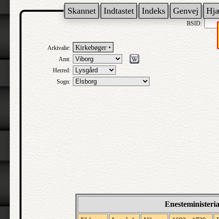
Skannet
Indtastet
Indeks
Genvej
Hj
BSID:
Kirkebøger ‣
Arkivalie:
Amt:
Herred:
Sogn:
Enesteministeri