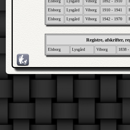
Elsborg
Lysgård
Viborg
1892 - 1910
Elsborg
Lysgård
Viborg
1910 - 1941
Elsborg
Lysgård
Viborg
1942 - 1970
Registre, afskrifter, 
Elsborg
Lysgård
Viborg
1838 -