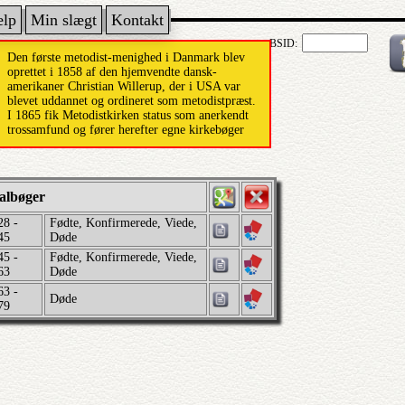
ælp
Min slægt
Kontakt
BSID:
Den første metodist-menighed i Danmark blev
oprettet i 1858 af den hjemvendte dansk-
amerikaner Christian Willerup, der i USA var
blevet uddannet og ordineret som metodistpræst.
I 1865 fik Metodistkirken status som anerkendt
trossamfund og fører herefter egne kirkebøger
albøger
28 -
Fødte, Konfirmerede, Viede,
45
Døde
45 -
Fødte, Konfirmerede, Viede,
63
Døde
63 -
Døde
79