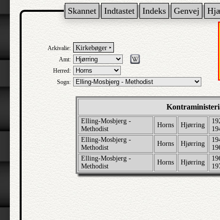
Skannet
Indtastet
Indeks
Genvej
Hj
Kirkebøger ‣
Arkivalie:
Amt:
Herred:
Sogn:
Kontraministeri
Elling-Mosbjerg -
19
Horns
Hjørring
Methodist
19
Elling-Mosbjerg -
19
Horns
Hjørring
Methodist
19
Elling-Mosbjerg -
19
Horns
Hjørring
Methodist
19