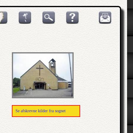
Se afskrevne kilder fra sognet