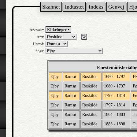
Skannet
Indtastet
Indeks
Genvej
Hj
Kirkebøger ‣
Arkivalie:
Amt:
Herred:
Sogn:
Enesteministerialb
Ejby
Ramsø
Roskilde
1680 - 1797
F
Ejby
Ramsø
Roskilde
1680 - 1797
Fø
Ejby
Ramsø
Roskilde
1797 - 1814
Fø
Ejby
Ramsø
Roskilde
1797 - 1814
Fø
Ejby
Ramsø
Roskilde
1864 - 1883
Ti
Ejby
Ramsø
Roskilde
1883 - 1898
Ti