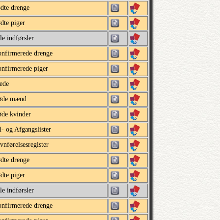
dte drenge
dte piger
le indførsler
nfirmerede drenge
nfirmerede piger
ede
øde mænd
de kvinder
l- og Afgangslister
vnførelsesregister
dte drenge
dte piger
le indførsler
nfirmerede drenge