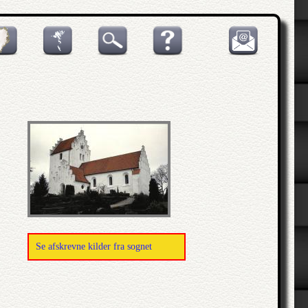
Se afskrevne kilder fra sognet