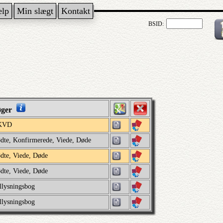
ælp
Min slægt
Kontakt
BSID:
øger
KVD
dte, Konfirmerede, Viede, Døde
dte, Viede, Døde
dte, Viede, Døde
llysningsbog
llysningsbog