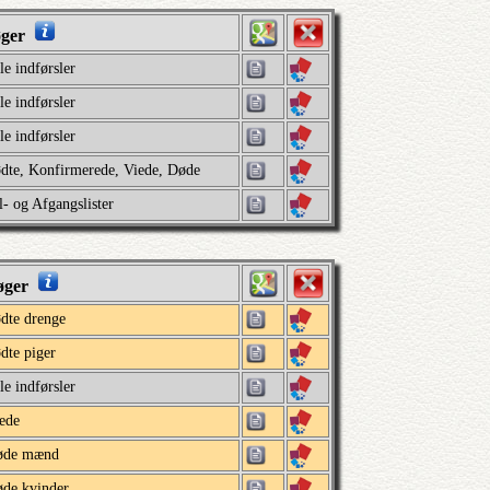
øger
le indførsler
le indførsler
le indførsler
dte, Konfirmerede, Viede, Døde
l- og Afgangslister
øger
dte drenge
dte piger
le indførsler
ede
øde mænd
de kvinder