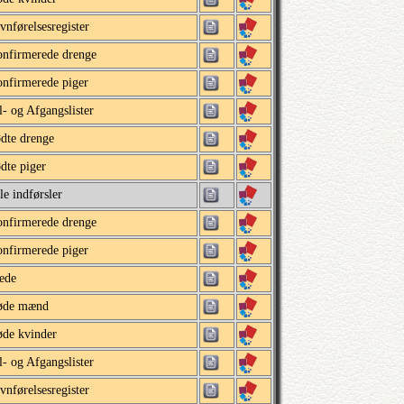
vnførelsesregister
nfirmerede drenge
nfirmerede piger
l- og Afgangslister
dte drenge
dte piger
le indførsler
nfirmerede drenge
nfirmerede piger
ede
øde mænd
de kvinder
l- og Afgangslister
vnførelsesregister