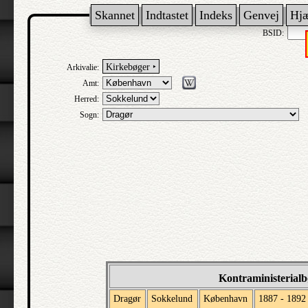
Skannet
Indtastet
Indeks
Genvej
Hj
BSID:
Kirkebøger ‣
Arkivalie:
Amt:
Herred:
Sogn:
Kontraministerial
Dragør
Sokkelund
København
1887 - 1892