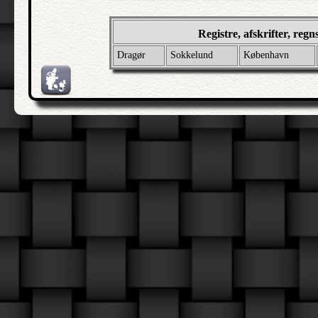
Registre, afskrifter, reg
Dragør
Sokkelund
København