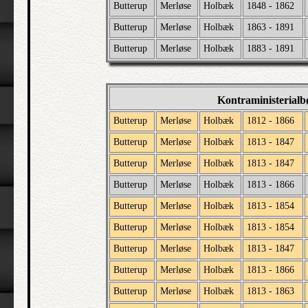
Butterup
Merløse
Holbæk
1848 - 1862
Butterup
Merløse
Holbæk
1863 - 1891
Butterup
Merløse
Holbæk
1883 - 1891
Kontraministerial
Butterup
Merløse
Holbæk
1812 - 1866
Butterup
Merløse
Holbæk
1813 - 1847
Butterup
Merløse
Holbæk
1813 - 1847
Butterup
Merløse
Holbæk
1813 - 1866
Butterup
Merløse
Holbæk
1813 - 1854
Butterup
Merløse
Holbæk
1813 - 1854
Butterup
Merløse
Holbæk
1813 - 1847
Butterup
Merløse
Holbæk
1813 - 1866
Butterup
Merløse
Holbæk
1813 - 1863