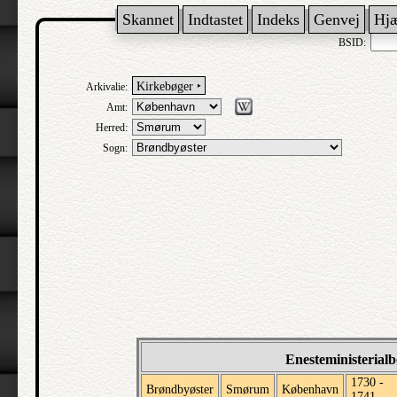
Skannet
Indtastet
Indeks
Genvej
Hj
BSID:
Kirkebøger ‣
Arkivalie:
Amt:
Herred:
Sogn:
Enesteministerial
1730 -
Brøndbyøster
Smørum
København
1741