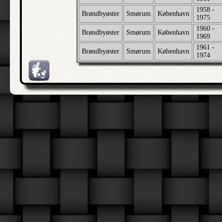
1958 -
Brøndbyøster
Smørum
København
1975
1960 -
Brøndbyøster
Smørum
København
1969
1961 -
Brøndbyøster
Smørum
København
1974