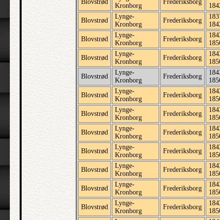
Blovstrød
Frederiksborg
Kronborg
184
Lynge-
183
Blovstrød
Frederiksborg
Kronborg
184
Lynge-
184
Blovstrød
Frederiksborg
Kronborg
185
Lynge-
184
Blovstrød
Frederiksborg
Kronborg
185
Lynge-
184
Blovstrød
Frederiksborg
Kronborg
185
Lynge-
184
Blovstrød
Frederiksborg
Kronborg
185
Lynge-
184
Blovstrød
Frederiksborg
Kronborg
185
Lynge-
184
Blovstrød
Frederiksborg
Kronborg
185
Lynge-
184
Blovstrød
Frederiksborg
Kronborg
185
Lynge-
184
Blovstrød
Frederiksborg
Kronborg
185
Lynge-
184
Blovstrød
Frederiksborg
Kronborg
185
Lynge-
184
Blovstrød
Frederiksborg
Kronborg
185