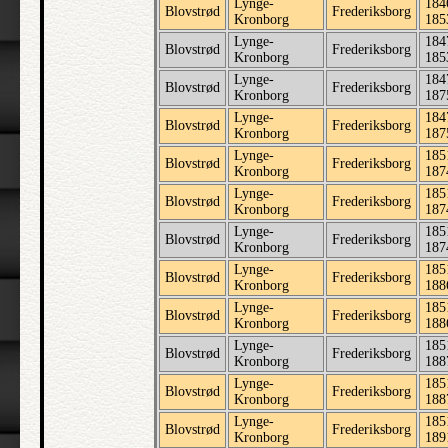
Lynge-
184
Blovstrød
Frederiksborg
Kronborg
185
Lynge-
184
Blovstrød
Frederiksborg
Kronborg
185
Lynge-
184
Blovstrød
Frederiksborg
Kronborg
187
Lynge-
184
Blovstrød
Frederiksborg
Kronborg
187
Lynge-
185
Blovstrød
Frederiksborg
Kronborg
187
Lynge-
185
Blovstrød
Frederiksborg
Kronborg
187
Lynge-
185
Blovstrød
Frederiksborg
Kronborg
187
Lynge-
185
Blovstrød
Frederiksborg
Kronborg
188
Lynge-
185
Blovstrød
Frederiksborg
Kronborg
188
Lynge-
185
Blovstrød
Frederiksborg
Kronborg
188
Lynge-
185
Blovstrød
Frederiksborg
Kronborg
188
Lynge-
185
Blovstrød
Frederiksborg
Kronborg
189