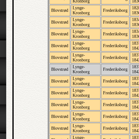
Kronborg
183
Lynge-
182
Blovstrød
Frederiksborg
Kronborg
183
Lynge-
183
Blovstrød
Frederiksborg
Kronborg
183
Lynge-
183
Blovstrød
Frederiksborg
Kronborg
183
Lynge-
183
Blovstrød
Frederiksborg
Kronborg
184
Lynge-
183
Blovstrød
Frederiksborg
Kronborg
184
Lynge-
183
Blovstrød
Frederiksborg
Kronborg
184
Lynge-
183
Blovstrød
Frederiksborg
Kronborg
184
Lynge-
183
Blovstrød
Frederiksborg
Kronborg
184
Lynge-
183
Blovstrød
Frederiksborg
Kronborg
184
Lynge-
183
Blovstrød
Frederiksborg
Kronborg
184
Lynge-
183
Blovstrød
Frederiksborg
Kronborg
184
Lynge-
183