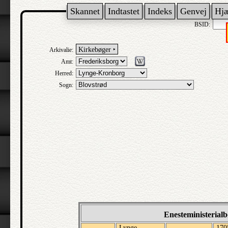
Skannet
Indtastet
Indeks
Genvej
Hj
BSID:
Kirkebøger ‣
Arkivalie:
Amt:
Herred:
Sogn:
Enesteministerial
Lynge-
170