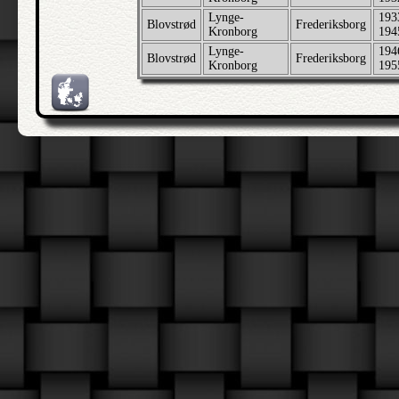
Lynge-
193
Blovstrød
Frederiksborg
Kronborg
194
Lynge-
194
Blovstrød
Frederiksborg
Kronborg
195