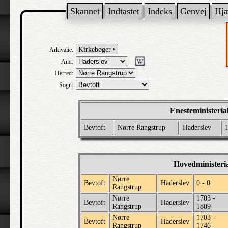
Skannet
Indtastet
Indeks
Genvej
Hj
Kirkebøger ‣
Arkivalie:
Amt:
Herred:
Sogn:
Enesteministeria
Bevtoft
Nørre Rangstrup
Haderslev
1
Hovedministeri
Nørre
Bevtoft
Haderslev
0 - 0
Rangstrup
Nørre
1703 -
Bevtoft
Haderslev
Rangstrup
1809
Nørre
1703 -
Bevtoft
Haderslev
Rangstrup
1746