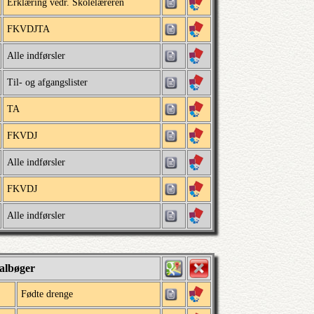
Erklæring vedr. Skolelæreren
FKVDJTA
Alle indførsler
Til- og afgangslister
TA
FKVDJ
Alle indførsler
FKVDJ
Alle indførsler
albøger
Fødte drenge