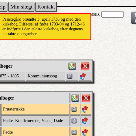
ælp
Min slægt
Kontakt
BSID:
Præstegård brændte 3. april 1736 og med den
kirkebog.Tilførsel af fødte 1703-04 og 1712-43
er indførte i den ældste kirkebog efter degnens
nu tabte optegnelser.
lbøger
875 - 1895
Kommunionsbog
albøger
Præsterække
Fødte, Konfirmerede, Viede, Døde
Fødte