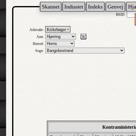
Skannet
Indtastet
Indeks
Genvej
Hj
BSID:
Kirkebøger ‣
Arkivalie:
Amt:
Herred:
Sogn:
Kontraministeri