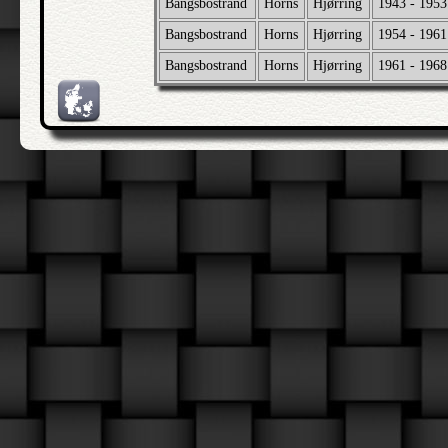
Bangsbostrand
Horns
Hjørring
1943 - 1953
Bangsbostrand
Horns
Hjørring
1954 - 1961
Bangsbostrand
Horns
Hjørring
1961 - 1968