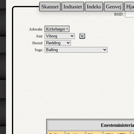
Skannet
Indtastet
Indeks
Genvej
Hj
BSID:
Kirkebøger ‣
Arkivalie:
Amt:
Herred:
Sogn:
Enesteministeri