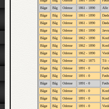
Bågø
Båg
Odense
1861 - 1890
Født
Bågø
Båg
Odense
1861 - 1890
Alle 
Bågø
Båg
Odense
1861 - 1890
Død
Bågø
Båg
Odense
1861 - 1890
Døde
Bågø
Båg
Odense
1861 - 1890
Jævn
Bågø
Båg
Odense
1862 - 1890
Konf
Bågø
Båg
Odense
1862 - 1890
Konf
Bågø
Båg
Odense
1862 - 1890
Vied
Bågø
Båg
Odense
1862 - 1875
Til- 
Bågø
Båg
Odense
1891 - 0
Født
Bågø
Båg
Odense
1891 - 0
Født
Bågø
Båg
Odense
1891 - 0
Født
Bågø
Båg
Odense
1891 - 0
Konf
Bågø
Båg
Odense
1891 - 0
Konf
Bågø
Båg
Odense
1891 - 0
Vied