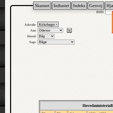
Skannet
Indtastet
Indeks
Genvej
Hj
BSID:
Kirkebøger ‣
Arkivalie:
Amt:
Herred:
Sogn:
Hovedministerial