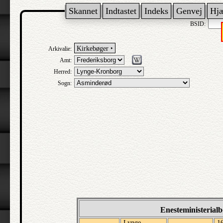
Skannet
Indtastet
Indeks
Genvej
Hj
BSID:
Kirkebøger ‣
Arkivalie:
Amt:
Herred:
Sogn:
Enesteministerial
Lynge-
1