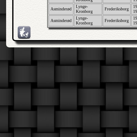
Lynge-
19
Asminderød
Frederiksborg
Kronborg
1
Lynge-
19
Asminderød
Frederiksborg
Kronborg
1