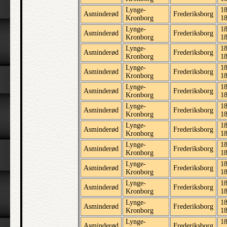
Lynge-
18
Asminderød
Frederiksborg
Kronborg
1
Lynge-
18
Asminderød
Frederiksborg
Kronborg
1
Lynge-
18
Asminderød
Frederiksborg
Kronborg
1
Lynge-
18
Asminderød
Frederiksborg
Kronborg
1
Lynge-
18
Asminderød
Frederiksborg
Kronborg
1
Lynge-
18
Asminderød
Frederiksborg
Kronborg
1
Lynge-
18
Asminderød
Frederiksborg
Kronborg
1
Lynge-
18
Asminderød
Frederiksborg
Kronborg
1
Lynge-
18
Asminderød
Frederiksborg
Kronborg
1
Lynge-
18
Asminderød
Frederiksborg
Kronborg
1
Lynge-
18
Asminderød
Frederiksborg
Kronborg
1
Lynge-
18
Asminderød
Frederiksborg