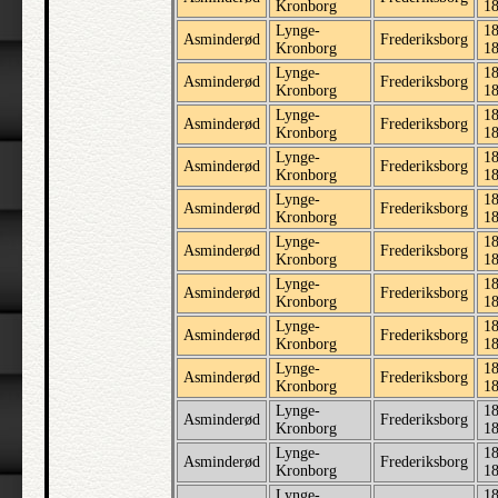
Kronborg
1
Lynge-
18
Asminderød
Frederiksborg
Kronborg
1
Lynge-
18
Asminderød
Frederiksborg
Kronborg
1
Lynge-
18
Asminderød
Frederiksborg
Kronborg
1
Lynge-
18
Asminderød
Frederiksborg
Kronborg
1
Lynge-
18
Asminderød
Frederiksborg
Kronborg
1
Lynge-
18
Asminderød
Frederiksborg
Kronborg
1
Lynge-
18
Asminderød
Frederiksborg
Kronborg
1
Lynge-
18
Asminderød
Frederiksborg
Kronborg
1
Lynge-
18
Asminderød
Frederiksborg
Kronborg
1
Lynge-
18
Asminderød
Frederiksborg
Kronborg
1
Lynge-
18
Asminderød
Frederiksborg
Kronborg
1
Lynge-
18