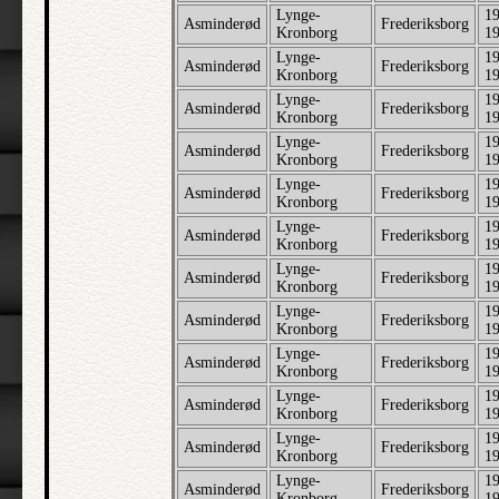
Lynge-
19
Asminderød
Frederiksborg
Kronborg
1
Lynge-
19
Asminderød
Frederiksborg
Kronborg
1
Lynge-
19
Asminderød
Frederiksborg
Kronborg
1
Lynge-
19
Asminderød
Frederiksborg
Kronborg
1
Lynge-
19
Asminderød
Frederiksborg
Kronborg
1
Lynge-
19
Asminderød
Frederiksborg
Kronborg
1
Lynge-
19
Asminderød
Frederiksborg
Kronborg
1
Lynge-
19
Asminderød
Frederiksborg
Kronborg
1
Lynge-
19
Asminderød
Frederiksborg
Kronborg
1
Lynge-
19
Asminderød
Frederiksborg
Kronborg
1
Lynge-
19
Asminderød
Frederiksborg
Kronborg
1
Lynge-
19
Asminderød
Frederiksborg
Kronborg
1