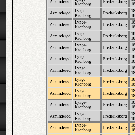
Asminderød
Frederiksborg
Kronborg
1
Lynge-
18
Asminderød
Frederiksborg
Kronborg
1
Lynge-
18
Asminderød
Frederiksborg
Kronborg
1
Lynge-
18
Asminderød
Frederiksborg
Kronborg
1
Lynge-
18
Asminderød
Frederiksborg
Kronborg
1
Lynge-
18
Asminderød
Frederiksborg
Kronborg
1
Lynge-
18
Asminderød
Frederiksborg
Kronborg
1
Lynge-
18
Asminderød
Frederiksborg
Kronborg
1
Lynge-
18
Asminderød
Frederiksborg
Kronborg
1
Lynge-
18
Asminderød
Frederiksborg
Kronborg
1
Lynge-
18
Asminderød
Frederiksborg
Kronborg
1
Lynge-
18
Asminderød
Frederiksborg
Kronborg
1