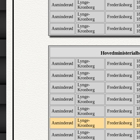
Lynge-
1
Asminderød
Frederiksborg
Kronborg
1
Lynge-
1
Asminderød
Frederiksborg
Kronborg
1
Lynge-
1
Asminderød
Frederiksborg
Kronborg
1
Hovedministerial
Lynge-
1
Asminderød
Frederiksborg
Kronborg
1
Lynge-
1
Asminderød
Frederiksborg
Kronborg
1
Lynge-
1
Asminderød
Frederiksborg
Kronborg
1
Lynge-
1
Asminderød
Frederiksborg
Kronborg
1
Lynge-
1
Asminderød
Frederiksborg
Kronborg
1
Lynge-
1
Asminderød
Frederiksborg
Kronborg
1
Lynge-
1
Asminderød
Frederiksborg
Kronborg
1