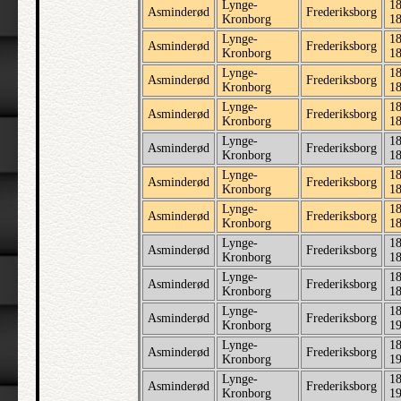
Lynge-
18
Asminderød
Frederiksborg
Kronborg
1
Lynge-
18
Asminderød
Frederiksborg
Kronborg
1
Lynge-
18
Asminderød
Frederiksborg
Kronborg
1
Lynge-
18
Asminderød
Frederiksborg
Kronborg
1
Lynge-
18
Asminderød
Frederiksborg
Kronborg
1
Lynge-
18
Asminderød
Frederiksborg
Kronborg
1
Lynge-
18
Asminderød
Frederiksborg
Kronborg
1
Lynge-
18
Asminderød
Frederiksborg
Kronborg
1
Lynge-
18
Asminderød
Frederiksborg
Kronborg
1
Lynge-
18
Asminderød
Frederiksborg
Kronborg
1
Lynge-
18
Asminderød
Frederiksborg
Kronborg
1
Lynge-
18
Asminderød
Frederiksborg
Kronborg
1