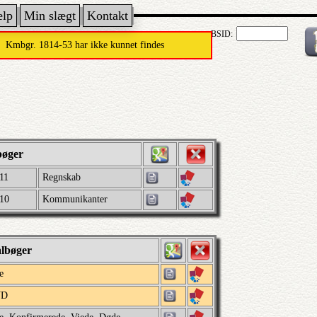
ælp
Min slægt
Kontakt
BSID:
Kmbgr. 1814-53 har ikke kunnet findes
bøger
11
Regnskab
910
Kommunikanter
albøger
e
VD