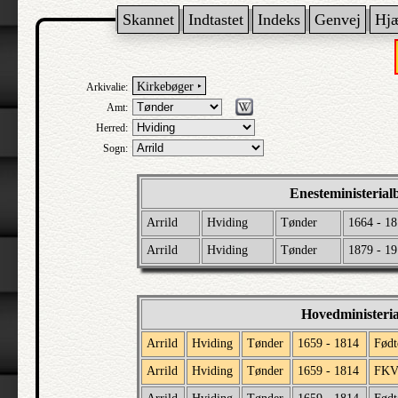
Skannet
Indtastet
Indeks
Genvej
Hj
Kirkebøger ‣
Arkivalie:
Amt:
Herred:
Sogn:
Enesteministerial
Arrild
Hviding
Tønder
1664 - 18
Arrild
Hviding
Tønder
1879 - 1
Hovedministeri
Arrild
Hviding
Tønder
1659 - 1814
Født
Arrild
Hviding
Tønder
1659 - 1814
FK