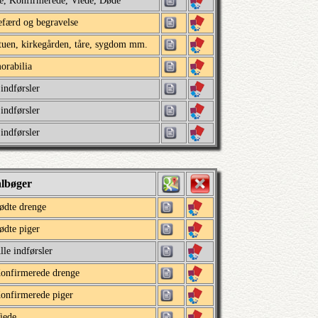
e, Konfirmerede, Viede, Døde
efærd og begravelse
tuen, kirkegården, tåre, sygdom mm.
rabilia
 indførsler
 indførsler
 indførsler
albøger
ødte drenge
ødte piger
lle indførsler
onfirmerede drenge
onfirmerede piger
iede