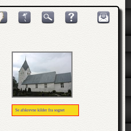
Se afskrevne kilder fra sognet