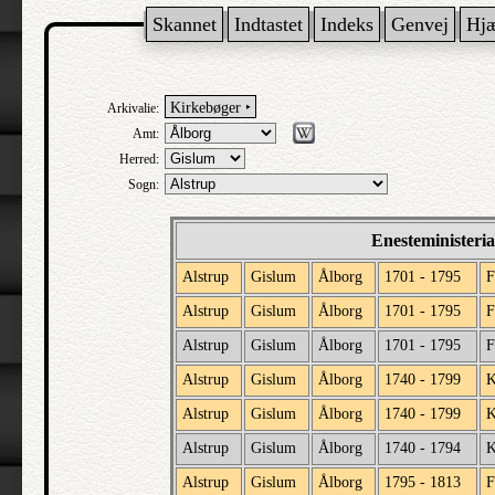
Skannet
Indtastet
Indeks
Genvej
Hj
Kirkebøger ‣
Arkivalie:
Amt:
Herred:
Sogn:
Enesteministeri
Alstrup
Gislum
Ålborg
1701 - 1795
F
Alstrup
Gislum
Ålborg
1701 - 1795
Alstrup
Gislum
Ålborg
1701 - 1795
F
Alstrup
Gislum
Ålborg
1740 - 1799
K
Alstrup
Gislum
Ålborg
1740 - 1799
Alstrup
Gislum
Ålborg
1740 - 1794
K
Alstrup
Gislum
Ålborg
1795 - 1813