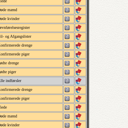
iede
øde mænd
øde kvinder
ævnførelsesregister
il- og Afgangslister
onfirmerede drenge
onfirmerede piger
ødte drenge
ødte piger
lle indførsler
onfirmerede drenge
onfirmerede piger
iede
øde mænd
øde kvinder