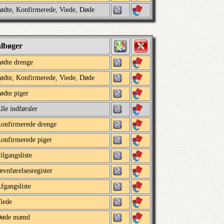
ødte, Konfirmerede, Viede, Døde
albøger
ødte drenge
ødte, Konfirmerede, Viede, Døde
ødte piger
lle indførsler
onfirmerede drenge
onfirmerede piger
ilgangsliste
ævnførelsesregister
fgangsliste
iede
øde mænd