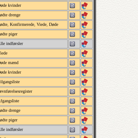
øde kvinder
ødte drenge
ødte, Konfirmerede, Viede, Døde
ødte piger
lle indførsler
iede
øde mænd
øde kvinder
ilgangsliste
ævnførelsesregister
fgangsliste
ødte drenge
ødte piger
lle indførsler