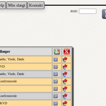
ælp
Min slægt
Kontakt
BSID:
albøger
ødte, Viede, Døde
FVD
ødte, Viede, Døde
onfirmerede
K
onfirmerede
FKVD