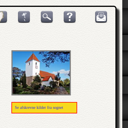
Se afskrevne kilder fra sognet