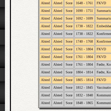
Alsted
Alsted
Sorø
1648 - 1761
FKVD
Alsted
Alsted
Sorø
1690 - 1751
Summarisk
Alsted
Alsted
Sorø
1692 - 1699
Summarisk
Alsted
Alsted
Sorø
1738 - 1822
Embedsbø
Alsted
Alsted
Sorø
1738 - 1822
Konfirme
Alsted
Alsted
Sorø
1740 - 1768
Konfirme
Alsted
Alsted
Sorø
1761 - 1804
FKVD
Alsted
Alsted
Sorø
1761 - 1804
FKVD
Alsted
Alsted
Sorø
1761 - 1804
Fødte, Ko
Alsted
Alsted
Sorø
1804 - 1814
Fødte, Ko
Alsted
Alsted
Sorø
1805 - 1814
FKVD
Alsted
Alsted
Sorø
1812 - 1845
Vaccinati
Alsted
Alsted
Sorø
1832 - 1840
Kommuni
Alsted
Alsted
Sorø
1848 - 1865
Kommuni