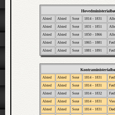
Hovedministerialb
Alsted
Alsted
Sorø
1814 - 1831
Alle
Alsted
Alsted
Sorø
1831 - 1851
Alle
Alsted
Alsted
Sorø
1850 - 1866
Alle
Alsted
Alsted
Sorø
1865 - 1881
Fød
Alsted
Alsted
Sorø
1881 - 1891
Fød
Kontraministerialb
Alsted
Alsted
Sorø
1814 - 1831
Fød
Alsted
Alsted
Sorø
1814 - 1831
Fød
Alsted
Alsted
Sorø
1814 - 1832
Fød
Alsted
Alsted
Sorø
1814 - 1831
Vie
Alsted
Alsted
Sorø
1814 - 1831
Død