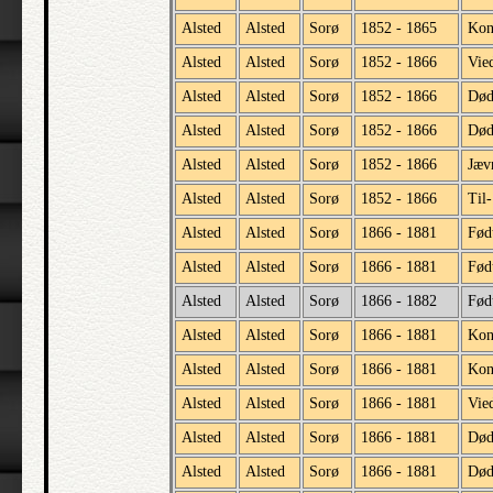
Alsted
Alsted
Sorø
1852 - 1865
Kon
Alsted
Alsted
Sorø
1852 - 1866
Vie
Alsted
Alsted
Sorø
1852 - 1866
Død
Alsted
Alsted
Sorø
1852 - 1866
Død
Alsted
Alsted
Sorø
1852 - 1866
Jævn
Alsted
Alsted
Sorø
1852 - 1866
Til-
Alsted
Alsted
Sorø
1866 - 1881
Fød
Alsted
Alsted
Sorø
1866 - 1881
Fød
Alsted
Alsted
Sorø
1866 - 1882
Fød
Alsted
Alsted
Sorø
1866 - 1881
Kon
Alsted
Alsted
Sorø
1866 - 1881
Kon
Alsted
Alsted
Sorø
1866 - 1881
Vie
Alsted
Alsted
Sorø
1866 - 1881
Død
Alsted
Alsted
Sorø
1866 - 1881
Død