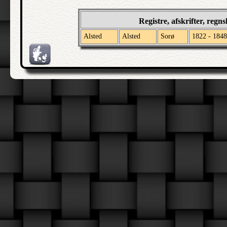
Registre, afskrifter, reg
Alsted
Alsted
Sorø
1822 - 1848