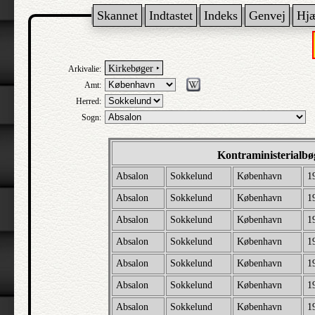
Skannet
Indtastet
Indeks
Genvej
Hj
Kirkebøger ‣
Arkivalie:
Amt:
Herred:
Sogn:
Kontraministerialb
Absalon
Sokkelund
København
1
Absalon
Sokkelund
København
1
Absalon
Sokkelund
København
1
Absalon
Sokkelund
København
1
Absalon
Sokkelund
København
1
Absalon
Sokkelund
København
1
Absalon
Sokkelund
København
1