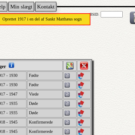
ælp
Min slægt
Kontakt
BSID:
Oprettet 1917 i en del af Sankt Matthæus sogn
øger
917 - 1930
Fødte
917 - 1930
Fødte
917 - 1947
Viede
917 - 1935
Døde
917 - 1935
Døde
918 - 1945
Konfirmerede
918 - 1945
Konfirmerede