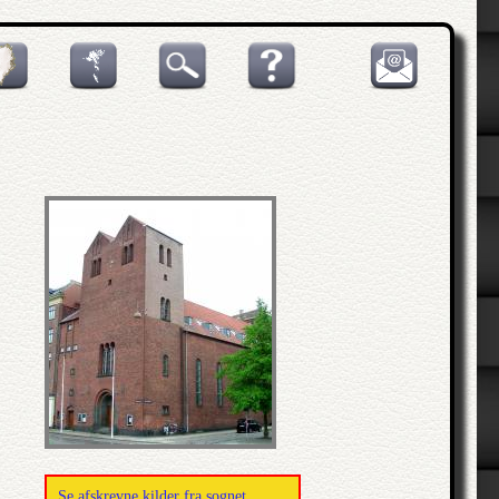
Se afskrevne kilder fra sognet