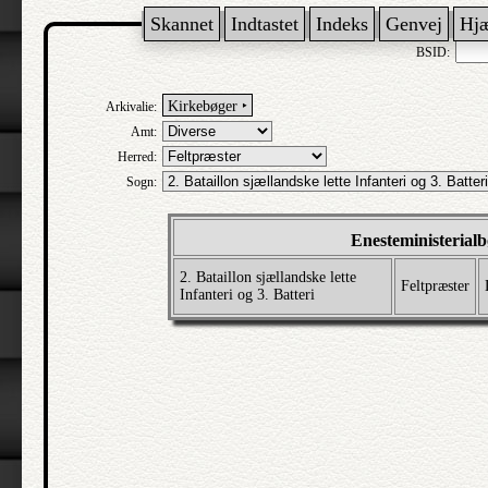
Skannet
Indtastet
Indeks
Genvej
Hj
BSID:
Kirkebøger ‣
Arkivalie:
Amt:
Herred:
Sogn:
Enesteministerial
2. Bataillon sjællandske lette
Feltpræster
Infanteri og 3. Batteri